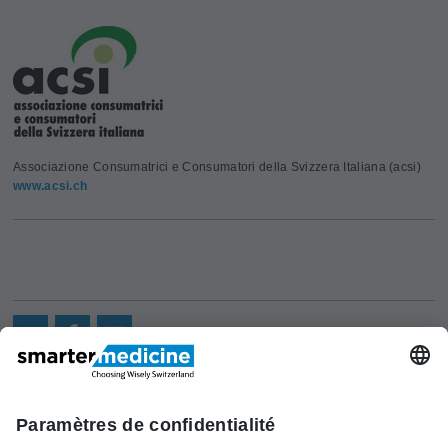
Associazione Consumatrici e Consumatori della Svizzera Italiana (acsi)
www.acsi.ch
Actualités
Recherche
Cont
Asscociation
smarter medicine -
Offre
Qui sommes-
act
Choosing Wisely Switzerland
Pourquoi
nous?
c/o Société Suisse de Médécine
smarter
Contact
Interne Générale