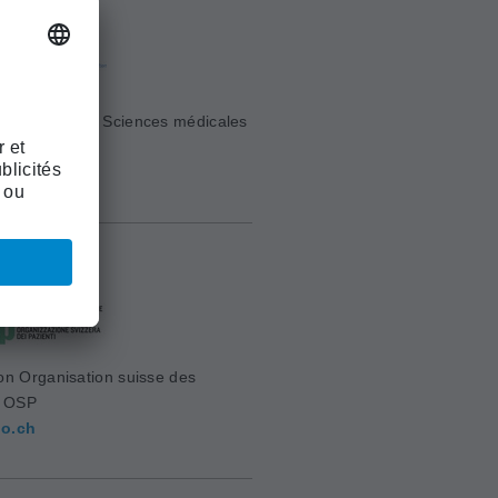
e Suisse des Sciences médicales
sm.ch
on Organisation suisse des
s OSP
o.ch