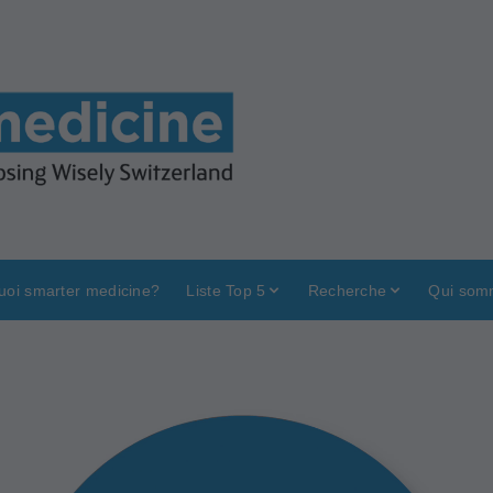
uoi smarter medicine?
Liste Top 5
Recherche
Qui som