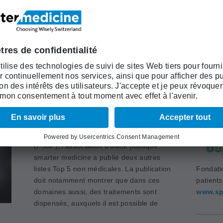
félicitations!
Académi
(ASSM)
www.as
Fédération suisse des sages-
 liste du top 5
En association avec Physioswiss et la
Fédération suisse des sages-femmes
(FSSF), l’association d’utilité publique
smarter medicine a publié deux autres
listes Top 5 non médicales. La publication
Fondati
doit notamment montrer que dans ces
patient
domaines aussi, des traitements sont
www.sp
dispensés, auxquels il est possible de