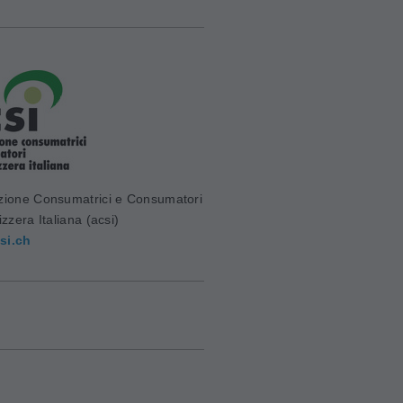
zione Consumatrici e Consumatori
izzera Italiana (acsi)
si.ch