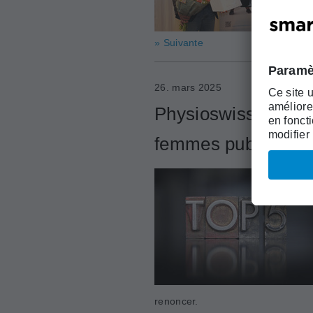
» Suivante
26. mars 2025
Physioswiss et la 
femmes publient une
renoncer.