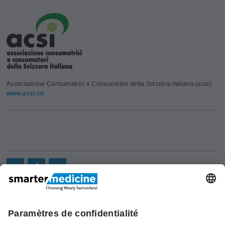
Associazione Consumatrici e Consumatori della Svizzera Italiana (acsi)
www.acsi.ch
Actualités
Recherche
Cont
Asscociation
smarter medicine -
Offre
Qui sommes-
act
Choosing Wisely Switzerland
Pourquoi
nous?
c/o Société Suisse de Médécine
smarter
Contact
Interne Générale