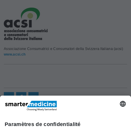
Associazione Consumatrici e Consumatori della Svizzera Italiana (acsi)
www.acsi.ch
Actualités
Recherche
Cont
Asscociation
smarter medicine -
Offre
Qui sommes-
act
Choosing Wisely Switzerland
Pourquoi
nous?
c/o Société Suisse de Médécine
smarter
Contact
Interne Générale