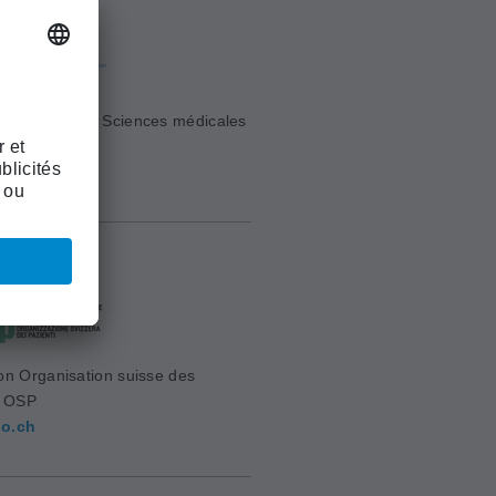
e Suisse des Sciences médicales
sm.ch
on Organisation suisse des
s OSP
o.ch