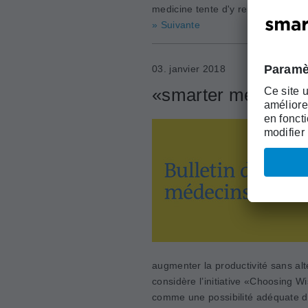
medicine tente d'y repondre. Prese
» Suivante
03. janvier 2018
«smarter medicine»:
augmenter la productivité sans alt
considère l’initiative «Choosing 
comme une possibilité adéquate de