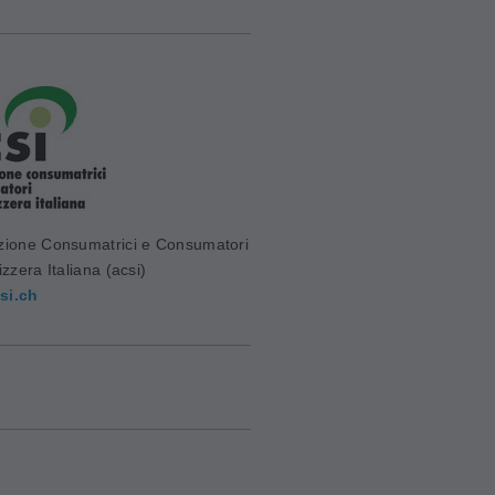
zione Consumatrici e Consumatori
izzera Italiana (acsi)
si.ch