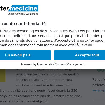
ntation d'un projet innovant."
Académi
 la liste «Top-5» de la SSC
(ASSM)
www.as
Depuis quelques années, la Société suisse
de chirurgie (SSC) s’engage pour que la
formation postgraduée et continue des
chirurgiens permette, grâce à des travaux
et des mesures scientifiques de la qualité
des traitements, une prise en charge de la
population avec les standards de qualité
Fondati
les plus élevés. A notre époque, des
patient
solutions doivent être trouvées pour
www.sp
érer la qualité des traitements. A cet égard, la SSC
­Wisely» et les recommandations de «smarter medicine»
 se rapprocher de cet objectif.