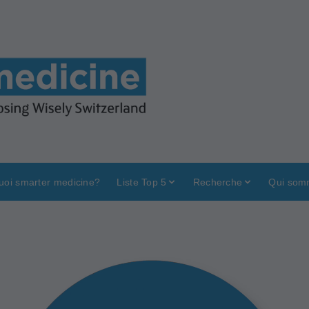
uoi smarter medicine?
Liste Top 5
Recherche
Qui som