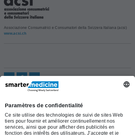
Associazione Consumatrici e Consumatori della Svizzera Italiana (acsi)
www.acsi.ch
Actualités
Recherche
Cont
Asscociation
smarter medicine -
Offre
Qui sommes-
act
Choosing Wisely Switzerland
Pourquoi
nous?
c/o Société Suisse de Médécine
smarter
Contact
Interne Générale
medicine?
Monbijoustrasse 43, Case postale,
Liste Top 5
3001 Berne
Tél. +41 31 370 40 00, Fax +41 31