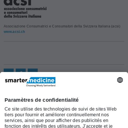
Associazione Consumatrici e Consumatori della Svizzera Italiana (acsi)
www.acsi.ch
Actualités
Recherche
Cont
Asscociation
smarter medicine -
Offre
Qui sommes-
act
Choosing Wisely Switzerland
Pourquoi
nous?
c/o Société Suisse de Médécine
smarter
Contact
Interne Générale
medicine?
Monbijoustrasse 43, Case postale,
Liste Top 5
3001 Berne
Tél. +41 31 370 40 00, Fax +41 31