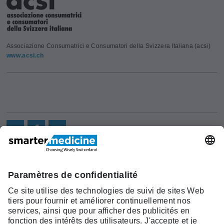
Associazione Consumatrici e Consumatori della Svizzera Italiana (acsi)
www.acsi.ch
Actualités
Recherche
Cont
Asscociation
smarter medicine -
Offre
Qui sommes-
act
Choosing Wisely Switzerland
Pourquoi
nous?
c/o Société Suisse de Médécine
smarter
Contact
Interne Générale
medicine?
Monbijoustrasse 43, Case postale,
Liste Top 5
3001 Berne
Tél. +41 31 370 40 00, Fax +41 31