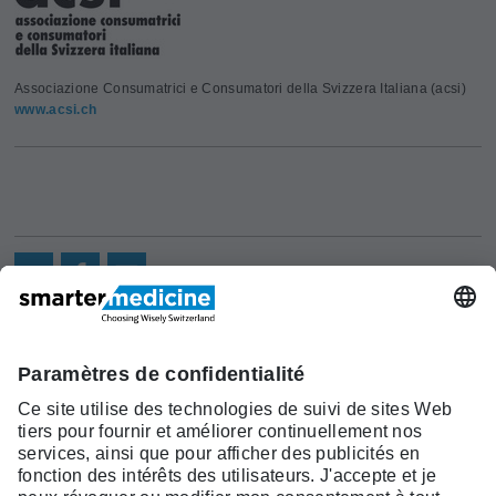
Associazione Consumatrici e Consumatori della Svizzera Italiana (acsi)
www.acsi.ch
Actualités
Recherche
Cont
Asscociation
smarter medicine -
Offre
Qui sommes-
act
Choosing Wisely Switzerland
Pourquoi
nous?
c/o Société Suisse de Médécine
smarter
Contact
Interne Générale
medicine?
Monbijoustrasse 43, Case postale,
Liste Top 5
3001 Berne
Tél. +41 31 370 40 00, Fax +41 31
370 40 19