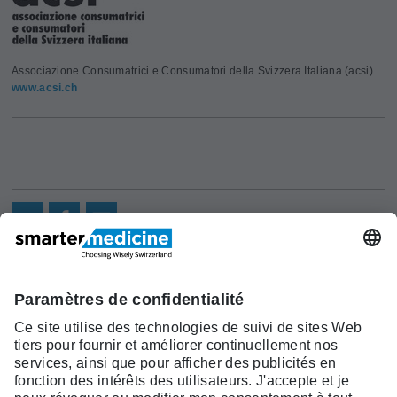
Associazione Consumatrici e Consumatori della Svizzera Italiana (acsi)
www.acsi.ch
Actualités
Recherche
Cont
Asscociation
smarter medicine -
Offre
Qui sommes-
act
Choosing Wisely Switzerland
Pourquoi
nous?
c/o Société Suisse de Médécine
smarter
Contact
Interne Générale
medicine?
Monbijoustrasse 43, Case postale,
Liste Top 5
3001 Berne
Tél. +41 31 370 40 00, Fax +41 31
370 40 19