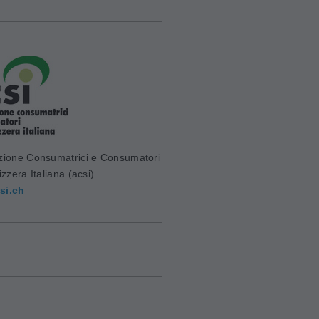
zione Consumatrici e Consumatori
izzera Italiana (acsi)
si.ch