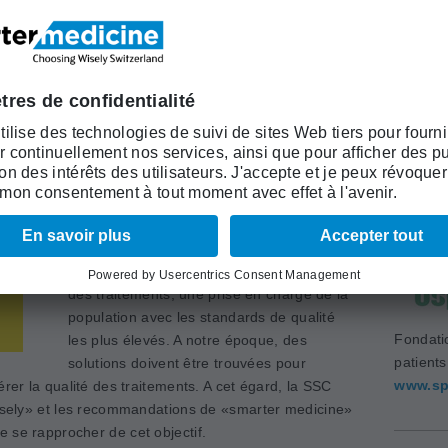
ntation d'un projet innovant."
Académi
 la liste «Top-5» de la SSC
(ASSM)
www.as
Depuis quelques années, la Société suisse
de chirurgie (SSC) s’engage pour que la
formation postgraduée et continue des
chirurgiens permette, grâce à des travaux
et des mesures scientifiques de la qualité
des traitements, une prise en charge de la
population avec les standards de qualité
Fondati
les plus élevés. A notre époque, des
patient
solutions doivent être trouvées pour
www.sp
érer la qualité des traitements. A cet égard, la SSC
­Wisely» et les recommandations de «smarter medicine»
 se rapprocher de cet objectif.