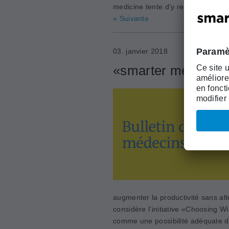
medicine tente d'y repondre. Prese
» Suivante
03. janvier 2018
«smarter medicine»:
augmenter la productivité sans alt
considère l’initiative «Choosing 
comme une possibilité adéquate de