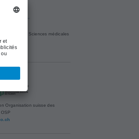
e Suisse des Sciences médicales
sm.ch
on Organisation suisse des
s OSP
o.ch