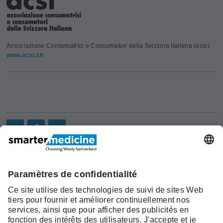
Associazione Consumatrici e Consumatori della Svizzera Italiana (acsi)
www.acsi.ch
Actualités
Recherche
Cont
Asscociation
smarter medicine -
Offre
Qui sommes-
act
Choosing Wisely Switzerland
Pourquoi
nous?
c/o Société Suisse de Médécine
smarter
Contact
Interne Générale
medicine?
Monbijoustrasse 43, Case postale,
Liste Top 5
3001 Berne
Tél. +41 31 370 40 00, Fax +41 31