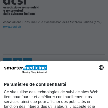
Associazione Consumatrici e Consumatori della Svizzera Italiana (acsi)
www.acsi.ch
Actualités
Recherche
Cont
Asscociation
smarter medicine -
Offre
Qui sommes-
act
Choosing Wisely Switzerland
Pourquoi
nous?
c/o Société Suisse de Médécine
smarter
Contact
Interne Générale
medicine?
Monbijoustrasse 43, Case postale,
Liste Top 5
3001 Berne
Tél. +41 31 370 40 00, Fax +41 31