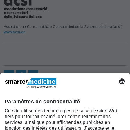
Associazione Consumatrici e Consumatori della Svizzera Italiana (acsi)
www.acsi.ch
Actualités
Recherche
Cont
Asscociation
smarter medicine -
Offre
Qui sommes-
act
Choosing Wisely Switzerland
Pourquoi
nous?
c/o Société Suisse de Médécine
smarter
Contact
Interne Générale
medicine?
Monbijoustrasse 43, Case postale,
Liste Top 5
3001 Berne
Tél. +41 31 370 40 00, Fax +41 31