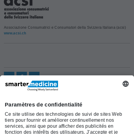
Associazione Consumatrici e Consumatori della Svizzera Italiana (acsi)
www.acsi.ch
Actualités
Recherche
Cont
Asscociation
smarter medicine -
Offre
Qui sommes-
act
Choosing Wisely Switzerland
Pourquoi
nous?
c/o Société Suisse de Médécine
smarter
Contact
Interne Générale
medicine?
Monbijoustrasse 43, Case postale,
Liste Top 5
3001 Berne
Tél. +41 31 370 40 00, Fax +41 31