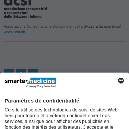
Associazione Consumatrici e Consumatori della Svizzera Italiana (acsi)
www.acsi.ch
Actualités
Recherche
Cont
Asscociation
smarter medicine -
Offre
Qui sommes-
act
Choosing Wisely Switzerland
Pourquoi
nous?
c/o Société Suisse de Médécine
smarter
Contact
Interne Générale
medicine?
Monbijoustrasse 43, Case postale,
Liste Top 5
3001 Berne
Tél. +41 31 370 40 00, Fax +41 31