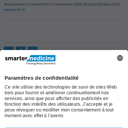
Associazione Consumatrici e Consumatori della Svizzera Italiana (acsi)
www.acsi.ch
Actualités
Recherche
Cont
Asscociation
smarter medicine -
Offre
Qui sommes-
act
Choosing Wisely Switzerland
Pourquoi
nous?
c/o Société Suisse de Médécine
smarter
Contact
Interne Générale
medicine?
Monbijoustrasse 43, Case postale,
Liste Top 5
3001 Berne
Tél. +41 31 370 40 00, Fax +41 31
370 40 19
smartermedicine@
sgaim.ch