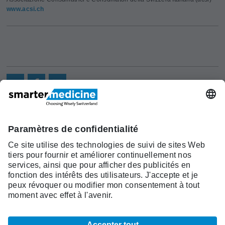
www.acsi.ch
Actualités
Recherche
Cont
Asscociation
smarter medicine -
Offre
Qui sommes-
act
Choosing Wisely Switzerland
Pourquoi
nous?
c/o Société Suisse de Médécine
smarter
Contact
Interne Générale
medicine?
Monbijoustrasse 43, Case postale,
Liste Top 5
3001 Berne
Tél. +41 31 370 40 00, Fax +41 31
370 40 19
smartermedicine@
sgaim.ch
© 2026 SGAIM
Mentions légales
CCG
Indications légales