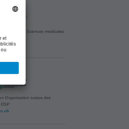
e Suisse des Sciences médicales
sm.ch
on Organisation suisse des
s OSP
o.ch