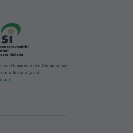
zione Consumatrici e Consumatori
izzera Italiana (acsi)
si.ch