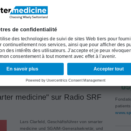
La pandémie de COVID-19 menace
comme jamais la capacité des systèmes
de santé et des équipes soignantes
partout dans le monde; il est d’autant plus
Académi
déterminant d’assurer une saine gestion
(ASSM)
ntenant l'article actuel du Prof. Dr. med. Luca Gabutti
www.as
 Gaspoz dans le "Swiss Medical Forum" (SMF) sur une
ar des experts internationaux de Choosing-Wisely
rter medicine" sur Radio SRF
Fondati
patient
www.sp
Lars Clarfeld, Geschäftsführer von smarter
medicine und SGAIM-Generalsekretär, und