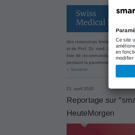
des ressources limitées. Lisez mai
et du Prof. Dr. med. Jean-Michel
liste de recommandations créée p
pendant la pandémie COVID-19.
» Suivante
21. avril 2020
Reportage sur "sma
HeuteMorgen