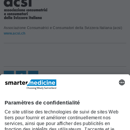
Associazione Consumatrici e Consumatori della Svizzera Italiana (acsi)
www.acsi.ch
Actualités
Recherche
Cont
Asscociation
smarter medicine -
Offre
Qui sommes-
act
Choosing Wisely Switzerland
Pourquoi
nous?
c/o Société Suisse de Médécine
smarter
Contact
Interne Générale
medicine?
Monbijoustrasse 43, Case postale,
Liste Top 5
3001 Berne
Tél. +41 31 370 40 00, Fax +41 31