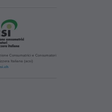
zione Consumatrici e Consumatori
izzera Italiana (acsi)
si.ch