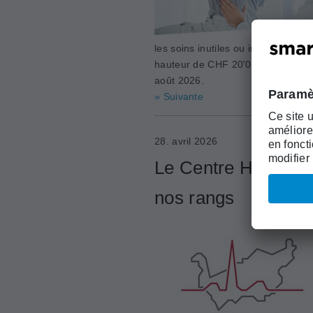
les soins inutiles ou inappropriés.
hauteur de CHF 20'000 chacun. Le
août 2026.
» Suivante
28. avril 2026
Le Centre Hospitali
nos rangs