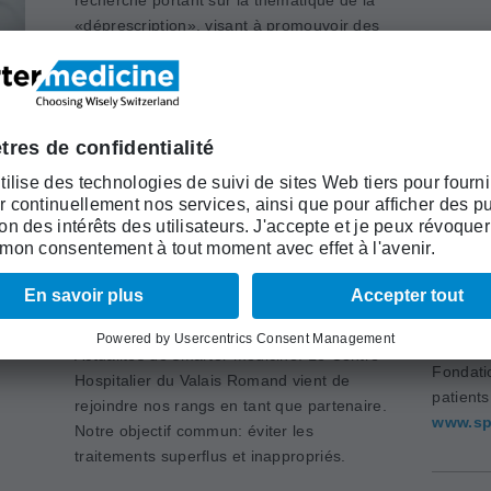
«déprescription», visant à promouvoir des
soins fondés sur les preuves et à réduire
 Jusqu’à trois projets pourront être soutenus à
s candidatures peuvent être soumises jusqu’au 21
Académi
(ASSM)
www.as
er du Valais Romand rejoint
Actualités de smarter medicine. Le Centre
Fondati
Hospitalier du Valais Romand vient de
patient
rejoindre nos rangs en tant que partenaire.
www.sp
Notre objectif commun: éviter les
traitements superflus et inappropriés.