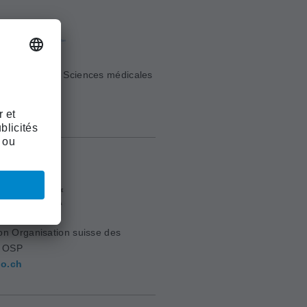
e Suisse des Sciences médicales
sm.ch
on Organisation suisse des
s OSP
o.ch