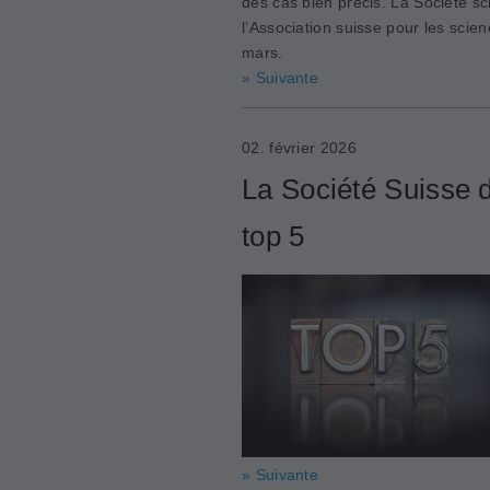
des cas bien précis. La Société sci
l’Association suisse pour les scien
mars.
» Suivante
02. février 2026
La Société Suisse d
top 5
» Suivante