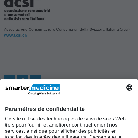
Associazione Consumatrici e Consumatori della Svizzera Italiana (acsi)
www.acsi.ch
Actualités
Recherche
Cont
Asscociation
smarter medicine -
Offre
Qui sommes-
act
Choosing Wisely Switzerland
Pourquoi
nous?
c/o Société Suisse de Médécine
smarter
Contact
Interne Générale
medicine?
Monbijoustrasse 43, Case postale,
Liste Top 5
3001 Berne
Tél. +41 31 370 40 00, Fax +41 31