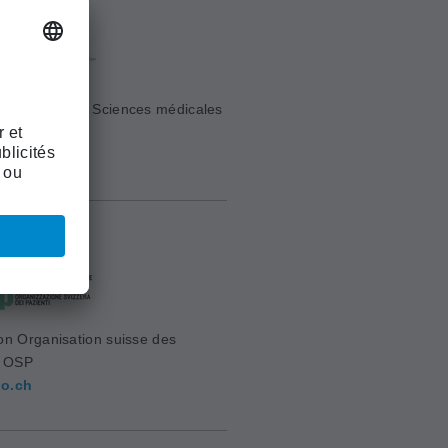
e Suisse des Sciences médicales
sm.ch
on Organisation suisse des
s OSP
o.ch