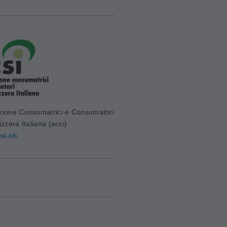
zione Consumatrici e Consumatori
izzera Italiana (acsi)
si.ch