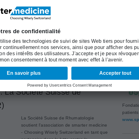
des délégués ordinaire de la SSMIG. Les aspects de
la durabilité sont nombreux, ce qui en fait un défi de
taille pour le développement de la médecine.
Académi
(ASSM)
www.as
: La Société Suisse de
R)
Fondati
patient
La Société Suisse de Rhumatologie
www.sp
soutient l'association de smarter medicine
- Choosing Wisely Switzerland en tant que