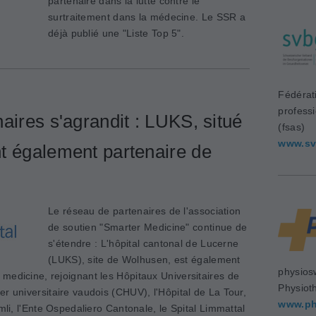
partenaire dans la lutte contre le
surtraitement dans la médecine. Le SSR a
déjà publié une "Liste Top 5".
Fédérat
profess
aires s'agrandit : LUKS, situé
(fsas)
www.sv
t également partenaire de
Le réseau de partenaires de l'association
de soutien "Smarter Medicine" continue de
s'étendre : L'hôpital cantonal de Lucerne
(LUKS), site de Wolhusen, est également
physios
medicine, rejoignant les Hôpitaux Universitaires de
Physiot
r universitaire vaudois (CHUV), l'Hôpital de La Tour,
www.ph
mli, l'Ente Ospedaliero Cantonale, le Spital Limmattal