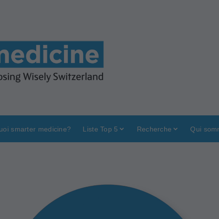
uoi smarter medicine?
Liste Top 5
Recherche
Qui som