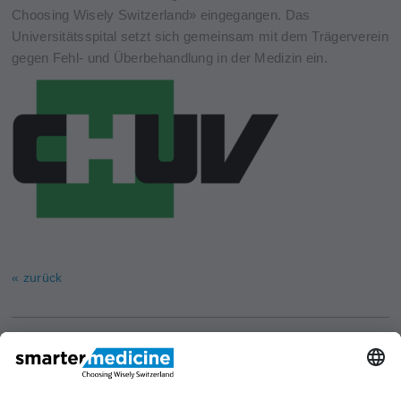
Choosing Wisely Switzerland» eingegangen. Das
Universitätsspital setzt sich gemeinsam mit dem Trägerverein
gegen Fehl- und Überbehandlung in der Medizin ein.
« zurück
Aktuelles
Forschung
Kont
Trägerverein
smarter medicine - Choosing
Angebot
Über uns