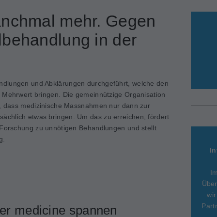
anchmal mehr. Gegen
lbehandlung in der
ndlungen und Abklärungen durchgeführt, welche den
n Mehrwert bringen. Die gemeinnützige Organisation
el, dass medizinische Massnahmen nur dann zur
chlich etwas bringen. Um das zu erreichen, fördert
 Forschung zu unnötigen Behandlungen und stellt
g.
In
I
Über
wir
Part
er medicine spannen