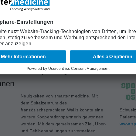
Schwerpunktthema «Deprescription», die
zu einer besseren, evidenzbasierten
Versorgung beitragen und Über- bzw.
tützt werden bis zu drei Projekte mit je maximal CHF
 bis zum 21. August 2026 eingereicht werden.
Schweiz
Medizin
www.sa
französischsprachigen Wallis
nnen
Neuigkeiten von smarter medicine. Mit
dem Spitalzentrum des
französischsprachigen Wallis konnte eine
Schweiz
weitere Kooperationspartnerin gewonnen
Patient
werden. Mit dem gemeinsamen Ziel, Über-
www.sp
und Fehlbehandlungen zu vermeiden.