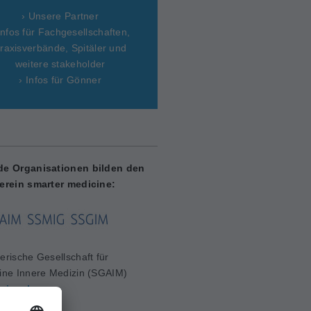
› Unsere Partner
Infos für Fachgesellschaften,
raxisverbände, Spitäler und
weitere stakeholder
› Infos für Gönner
de Organisationen bilden den
erein smarter medicine:
erische Gesellschaft für
ine Innere Medizin (SGAIM)
aim.ch