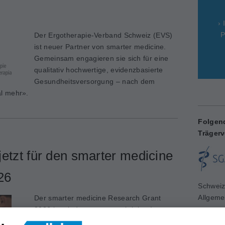
› 
P
Der Ergotherapie-Verband Schweiz (EVS)
ist neuer Partner von smarter medicine.
Gemeinsam engagieren sie sich für eine
qualitativ hochwertige, evidenzbasierte
Gesundheitsversorgung – nach dem
l mehr».
Folgen
Trägerv
etzt für den smarter medicine
26
Schweiz
Allgeme
Der smarter medicine Research Grant
www.sg
2026 ist wiederum ausgeschrieben!
Gesucht werden Forschungsprojekte zum