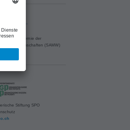
erische Akademie der
ischen Wissenschaften (SAMW)
mw.ch
erische Stiftung SPO
enschutz
o.ch