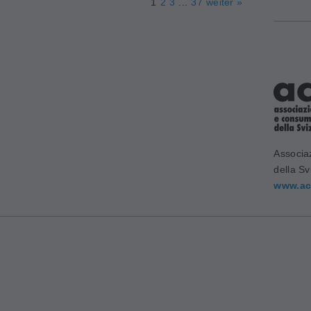
1
2
3
...
37
weiter »
Associa
della Sv
www.ac