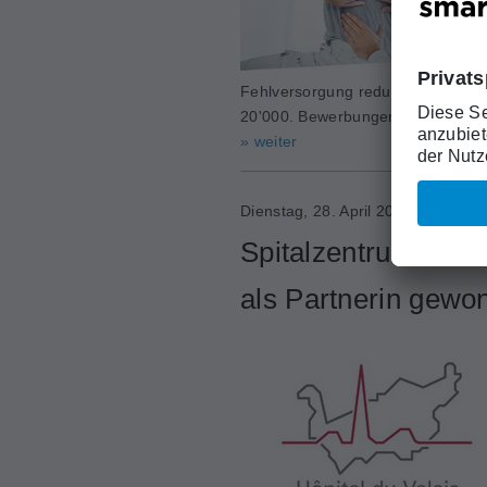
Fehlversorgung reduzieren. Unters
20'000. Bewerbungen können noch
» weiter
Dienstag, 28. April 2026
Spitalzentrum des 
als Partnerin gewo