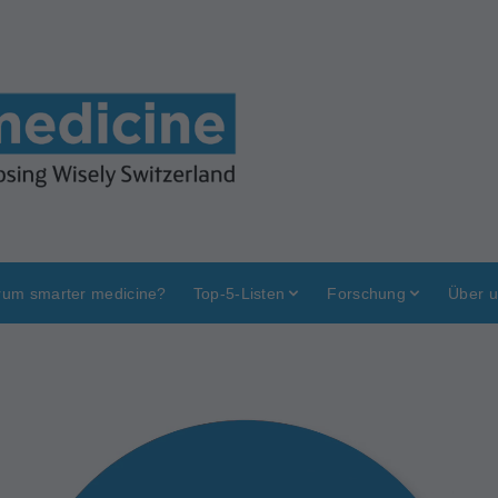
um smarter medicine?
Top-5-Listen
Forschung
Über 