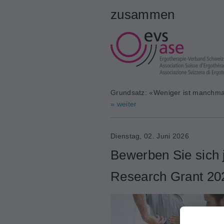
zusammen
Grundsatz: «Weniger ist manchma
» weiter
Dienstag, 02. Juni 2026
Bewerben Sie sich j
Research Grant 20