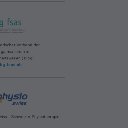
erischer Verband der
rganisationen im
eitswesen (svbg)
bg-fsas.ch
wiss - Schweizer Physiotherapie
d