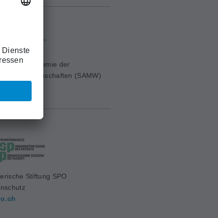
erische Akademie der
ischen Wissenschaften (SAMW)
mw.ch
erische Stiftung SPO
enschutz
o.ch