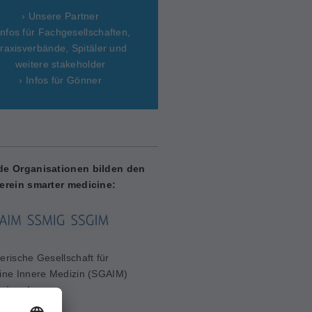
› Unsere Partner
Infos für Fachgesellschaften,
raxisverbände, Spitäler und
weitere stakeholder
› Infos für Gönner
de Organisationen bilden den
erein smarter medicine:
erische Gesellschaft für
ine Innere Medizin (SGAIM)
aim.ch