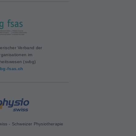
erischer Verband der
rganisationen im
eitswesen (svbg)
bg-fsas.ch
wiss - Schweizer Physiotherapie
d