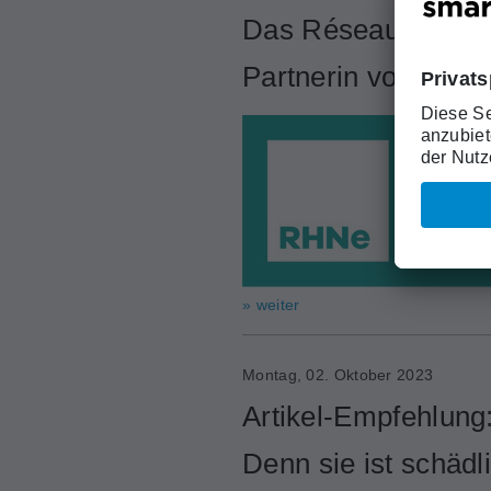
Das Réseau hospital
Partnerin von smar
» weiter
Montag, 02. Oktober 2023
Artikel-Empfehlung
Denn sie ist schädl