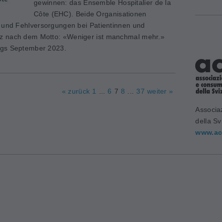
gewinnen: das Ensemble Hospitalier de la
Côte (EHC). Beide Organisationen
- und Fehlversorgungen bei Patientinnen und
z nach dem Motto: «Weniger ist manchmal mehr.»
ngs September 2023.
« zurück
1
...
6
7
8
...
37
weiter »
Associa
della Sv
www.ac