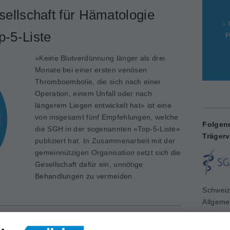
ellschaft für Hämatologie
› 
p-5-Liste
P
«Keine Blutverdünnung länger als drei
Monate bei einer ersten venösen
Thromboembolie, die sich nach einer
Operation, einem Unfall oder nach
längerem Liegen entwickelt hat» ist eine
von insgesamt fünf Empfehlungen, welche
Folgen
die SGH in der sogenannten «Top-5-Liste»
Trägerv
publiziert hat. In Zusammenarbeit mit der
gemeinnützigen Organisation setzt sich die
Gesellschaft dafür ein, unnötige
Behandlungen zu vermeiden.
Schweiz
Allgeme
www.sg