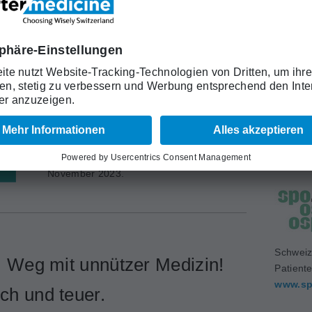
ier neuchâtelois ist neu
ter medicine
Smarter medicine gewinnt eine neue
Schweiz
Partnerin hinzu: das Réseau hospitalier
Medizin
neuchâtelois. Die beiden Organisationen
www.sa
setzen sich künftig gemeinsam gegen eine
Über- und Fehlbehandlung in der Medizin
ein. Die Zusammenarbeit startet im
November 2023.
Schweiz
: Weg mit unnützer Medizin!
Patient
www.sp
ich und teuer.