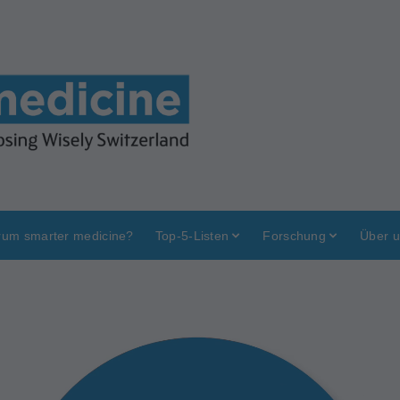
um smarter medicine?
Top-5-Listen
Forschung
Über 