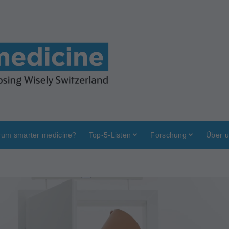
um smarter medicine?
Top-5-Listen
Forschung
Über 