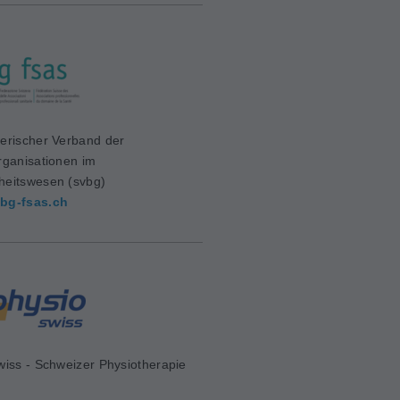
erischer Verband der
rganisationen im
eitswesen (svbg)
bg-fsas.ch
wiss - Schweizer Physiotherapie
d