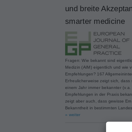
und breite Akzepta
smarter medicine
Fragen: Wie bekannt sind eigentli
Medizin (AIM) eigentlich und wie 
Empfehlungen? 167 Allgemeininter
Erfreulicherweise zeigt sich, dass
einem Jahr immer bekannter (v.a.
Empfehlungen in der Praxis bekann
zeigt aber auch, dass gewisse Em
Bekanntheit in bestimmten Landest
» weiter