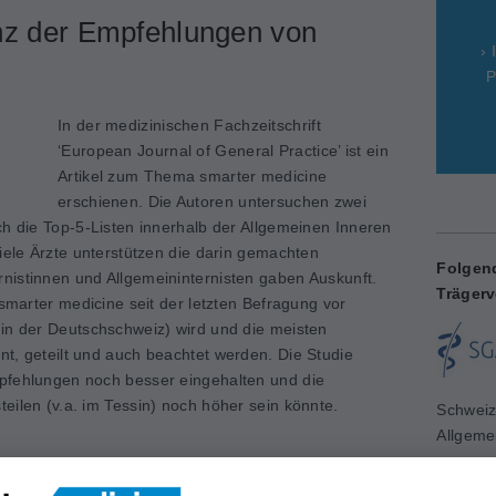
nz der Empfehlungen von
› 
P
In der medizinischen Fachzeitschrift
‘European Journal of General Practice’ ist ein
Artikel zum Thema smarter medicine
erschienen. Die Autoren untersuchen zwei
ch die Top-5-Listen innerhalb der Allgemeinen Inneren
viele Ärzte unterstützen die darin gemachten
Folgen
nistinnen und Allgemeininternisten gaben Auskunft.
Trägerv
 smarter medicine seit der letzten Befragung vor
 in der Deutschschweiz) wird und die meisten
t, geteilt und auch beachtet werden. Die Studie
pfehlungen noch besser eingehalten und die
eilen (v.a. im Tessin) noch höher sein könnte.
Schweiz
Allgeme
www.sg