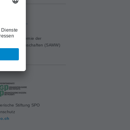
erische Akademie der
ischen Wissenschaften (SAMW)
mw.ch
erische Stiftung SPO
enschutz
o.ch