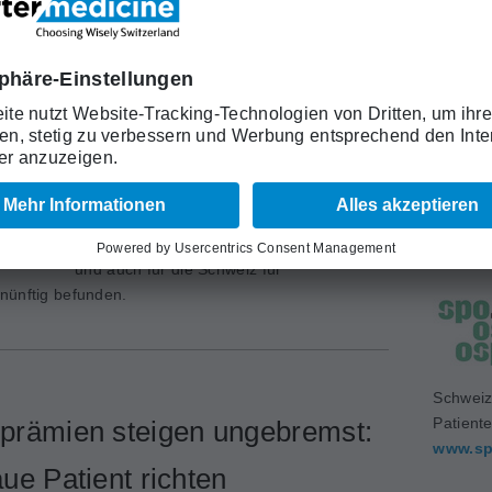
: die «Top-5-Liste» der SGG
In Ergänzung zu anderen Medizinischen
Fachgesellschaften unterstützt auch die
Schweizerische Gesellschaft für
Schweiz
Gastroenterologie (SGG) das Anliegen der
Medizin
Choosing-wisely-Initiative. Sie hat die
www.sa
Empfehlungen der amerikanischen
Gastroenterologie-Gesellschaft geprüft
und auch für die Schweiz für
nünftig befunden.
Schweiz
Patient
prämien steigen ungebremst:
www.sp
aue Patient richten