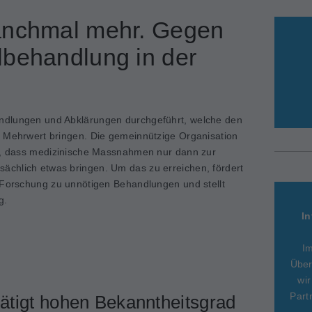
anchmal mehr. Gegen
lbehandlung in der
ndlungen und Abklärungen durchgeführt, welche den
n Mehrwert bringen. Die gemeinnützige Organisation
el, dass medizinische Massnahmen nur dann zur
chlich etwas bringen. Um das zu erreichen, fördert
 Forschung zu unnötigen Behandlungen und stellt
g.
In
I
Über
wir
Part
tigt hohen Bekanntheitsgrad