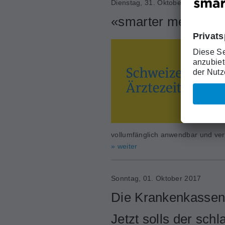
Dienstag, 31. Oktober 2017
«smarter medicine»
vollumfänglich anwendbar und ver
» weiter
Sonntag, 01. Oktober 2017
Die Krankenkassen
Jetzt solls der schl