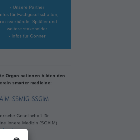
› Unsere Partner
Infos für Fachgesellschaften,
raxisverbände, Spitäler und
weitere stakeholder
› Infos für Gönner
de Organisationen bilden den
erein smarter medicine:
erische Gesellschaft für
ine Innere Medizin (SGAIM)
aim.ch