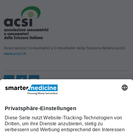
Associazione Consumatrici e Consumatori della Svizzera Italiana (acsi)
www.acsi.ch
Aktuelles
Forschung
Kont
Trägerverein
smarter medicine - Choosing
Angebot
Über uns
akt
Wisely Switzerland
Warum
Kontakt
c/o Schweizerische Gesellschaft für
smarter
Allgemeine Innere Medizin (SGAIM)
medicine?
Monbijoustrasse 43, Postfach, 3001 Bern
Top-5-
Telefon +41 31 370 40 00, Fax +41 31 370
Listen
40 19