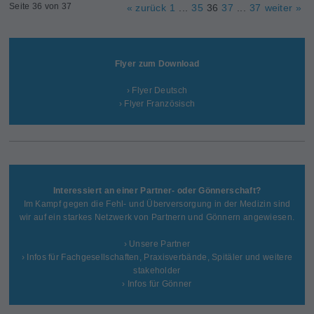
Seite 36 von 37
« zurück
1
...
35
36
37
...
37
weiter »
Flyer zum Download
› Flyer Deutsch
› Flyer Französisch
Interessiert an einer Partner- oder Gönnerschaft?
Im Kampf gegen die Fehl- und Überversorgung in der Medizin sind
wir auf ein starkes Netzwerk von Partnern und Gönnern angewiesen.
› Unsere Partner
› Infos für Fachgesellschaften, Praxisverbände, Spitäler und weitere
stakeholder
› Infos für Gönner