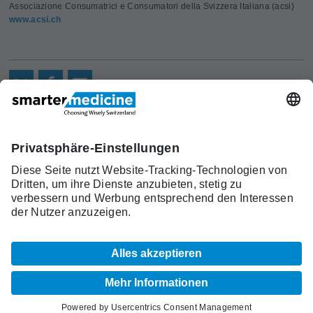
Associazione Consumatrici e Consumatori della Svizzera Italiana (acsi)
www.acsi.ch
Aktuelles
Forschung
Kont
Trägerverein
smarter medicine - Choosing
Angebot
Über uns
akt
Wisely Switzerland
Warum
Kontakt
c/o Schweizerische Gesellschaft für
smarter
Allgemeine Innere Medizin (SGAIM)
medicine?
Monbijoustrasse 43, Postfach, 3001 Bern
Top-5-
Telefon +41 31 370 40 00, Fax +41 31 370
Listen
40 19
smartermedicine[at]sgaim.ch
© 2026 SGAIM
Impressum
AGB
Datenschutz
Sitemap
Cookie Einstellungen