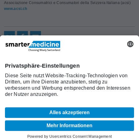
Associazione Consumatrici e Consumatori della Svizzera Italiana (acsi)
www.acsi.ch
Aktuelles
Forschung
Kont
Trägerverein
smarter medicine - Choosing
Angebot
Über uns
akt
Wisely Switzerland
Warum
Kontakt
c/o Schweizerische Gesellschaft für
smarter
Allgemeine Innere Medizin (SGAIM)
medicine?
Monbijoustrasse 43, Postfach, 3001 Bern
Top-5-
Telefon +41 31 370 40 00, Fax +41 31 370
Listen
40 19
smartermedicine[at]sgaim.ch
© 2026 SGAIM
Impressum
AGB
Datenschutz
Sitemap
Cookie Einstellungen