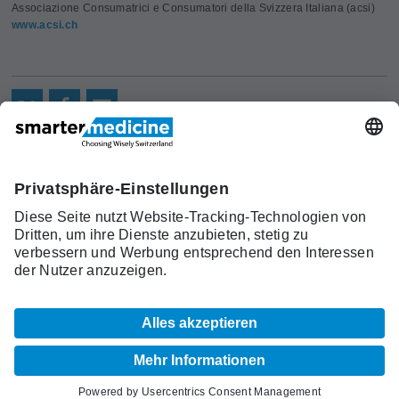
Associazione Consumatrici e Consumatori della Svizzera Italiana (acsi)
www.acsi.ch
Aktuelles
Forschung
Kont
Trägerverein
smarter medicine - Choosing
Angebot
Über uns
akt
Wisely Switzerland
Warum
Kontakt
c/o Schweizerische Gesellschaft für
smarter
Allgemeine Innere Medizin (SGAIM)
medicine?
Monbijoustrasse 43, Postfach, 3001 Bern
Top-5-
Telefon +41 31 370 40 00, Fax +41 31 370
Listen
40 19
smartermedicine[at]sgaim.ch
© 2026 SGAIM
Impressum
AGB
Datenschutz
Sitemap
Cookie Einstellungen