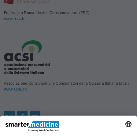
Fédération Romande des Consommateurs (FRC)
www.frc.ch
Associazione Consumatrici e Consumatori della Svizzera Italiana (acsi)
www.acsi.ch
Aktuelles
Forschung
Kont
Trägerverein
smarter medicine - Choosing
Angebot
Über uns