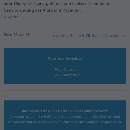
oder Überversorgung geführt - und schliesslich in einer
Sensibilisierung der Ärzte und Patienten.
» weiter
Seite 29 von 37
« zurück
1
...
28
29
30
...
37
weiter »
Flyer zum Download
› Flyer Deutsch
› Flyer Französisch
Interessiert an einer Partner- oder Gönnerschaft?
Im Kampf gegen die Fehl- und Überversorgung in der Medizin sind
wir auf ein starkes Netzwerk von Partnern und Gönnern angewiesen.