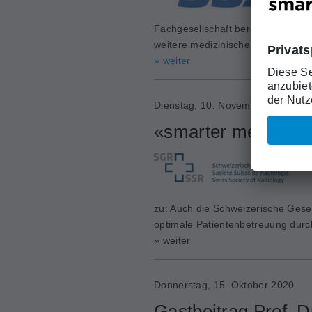
Fachgesellschaft bereits eine Top-5
weitere medizinische Fachgesell
» weiter
Dienstag, 10. November 2020
«smarter medicine»
zu: Auch die Schweizerische Gesel
optimale Patientenbetreuung durch
» weiter
Donnerstag, 15. Oktober 2020
Gastbeitrag Prof. D