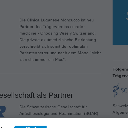
› 
P
Die Clinica Luganese Moncucco ist neu
Partner des Trägervereins smarter
medicine - Choosing Wisely Switzerland.
Die private akutmedizinische Einrichtung
verschreibt sich somit der optimalen
Patientenbetreuung nach dem Motto "Mehr
ist nicht immer ein Plus".
Folgen
Trägerv
sellschaft als Partner
Schweiz
Die Schweizerische Gesellschaft für
Allgeme
Anästhesiologie und Reanimation (SGAR)
www.sg
schliesst sich dem Trägerverein smarter
medicine - Choosing Wisely Switzerland