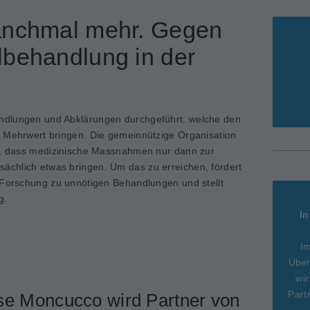
anchmal mehr. Gegen
lbehandlung in der
ndlungen und Abklärungen durchgeführt, welche den
n Mehrwert bringen. Die gemeinnützige Organisation
el, dass medizinische Massnahmen nur dann zur
chlich etwas bringen. Um das zu erreichen, fördert
 Forschung zu unnötigen Behandlungen und stellt
g.
In
I
Über
wir
Part
se Moncucco wird Partner von