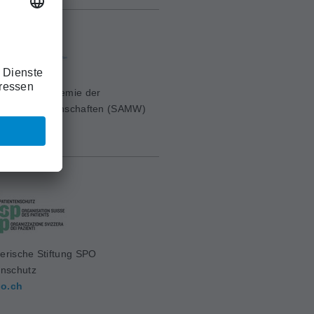
erische Akademie der
ischen Wissenschaften (SAMW)
mw.ch
erische Stiftung SPO
enschutz
o.ch