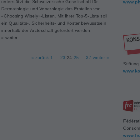
unterstützt die Schweizerische Gesellschaft für
www.ph
Dermatologie und Venerologie das Erstellen von
«Choosing Wisely»-Listen. Mit ihrer Top-5-Liste soll
ein Qualitäts-, Sicherheits- und Kostenbewusstsein
innerhalb der Ärzteschaft gefördert werden.
» weiter
« zurück
1
...
23
24
25
...
37
weiter »
Stiftun
www.ko
Fédérat
Consom
www.fr