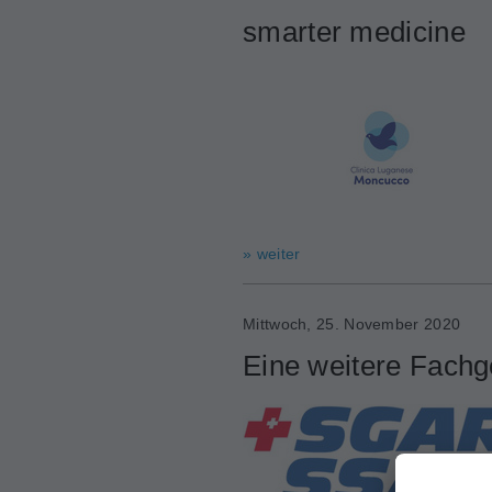
smarter medicine
» weiter
Mittwoch, 25. November 2020
Eine weitere Fachge