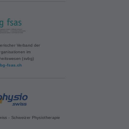
erischer Verband der
rganisationen im
eitswesen (svbg)
bg-fsas.ch
wiss - Schweizer Physiotherapie
d