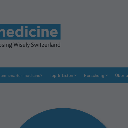
um smarter medicine?
Top-5-Listen
Forschung
Über 