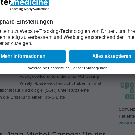
an. Vor zwei Jahren hatte die
-Liste veröffentlicht. Damit schliesst sich eine
schaft dem wachsenden Partnernetzwerk an.
Schweiz
Medizin
www.sa
: die Top-5-Liste Radiologie
Die Liste der medizinischen
Fachgesellschaften, die eine «Choosing
Wisely»-Liste veröffentlicht haben, nimmt
lschaft für Radiologie (SGR) unterstützt eine
 die Erstellung einer Top-5-Liste.
Schweiz
Patient
www.sp
r. Jean-Michel Gaspoz: "In der