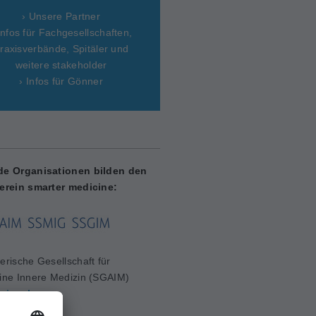
› Unsere Partner
Infos für Fachgesellschaften,
raxisverbände, Spitäler und
weitere stakeholder
› Infos für Gönner
de Organisationen bilden den
erein smarter medicine:
erische Gesellschaft für
ine Innere Medizin (SGAIM)
aim.ch