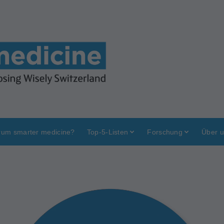
um smarter medicine?
Top-5-Listen
Forschung
Über 