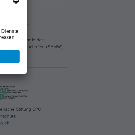
erische Akademie der
ischen Wissenschaften (SAMW)
mw.ch
erische Stiftung SPO
enschutz
o.ch