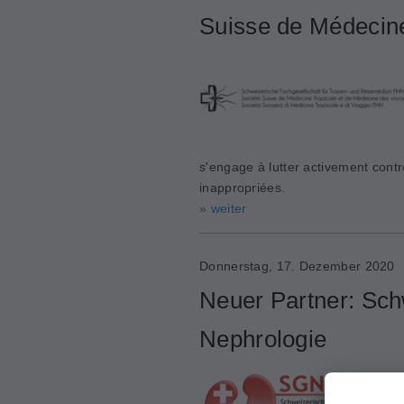
Suisse de Médecine
s'engage à lutter activement contr
inappropriées.
» weiter
Donnerstag, 17. Dezember 2020
Neuer Partner: Sch
Nephrologie