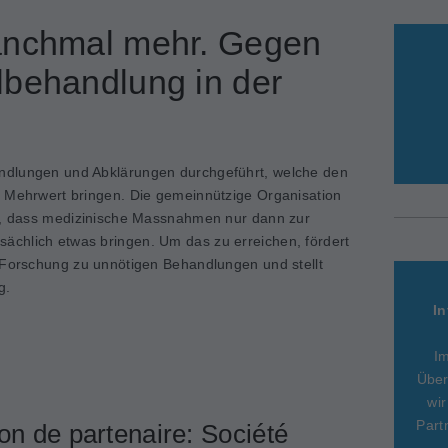
anchmal mehr. Gegen
lbehandlung in der
ndlungen und Abklärungen durchgeführt, welche den
n Mehrwert bringen. Die gemeinnützige Organisation
el, dass medizinische Massnahmen nur dann zur
chlich etwas bringen. Um das zu erreichen, fördert
 Forschung zu unnötigen Behandlungen und stellt
g.
In
I
Über
wir
Part
on de partenaire: Société