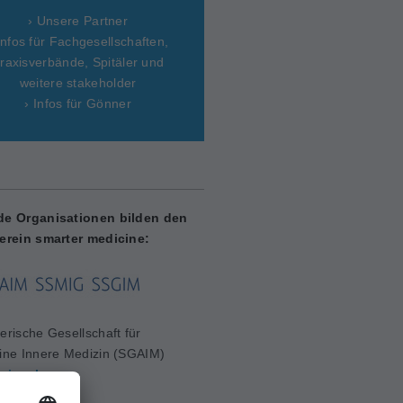
› Unsere Partner
Infos für Fachgesellschaften,
raxisverbände, Spitäler und
weitere stakeholder
› Infos für Gönner
de Organisationen bilden den
erein smarter medicine:
erische Gesellschaft für
ine Innere Medizin (SGAIM)
aim.ch