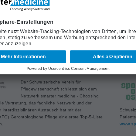
Trägerverein "smarter medicine - Choosing
Wisely Switzerland" als Partner hat. Die
-5-Liste veröffentlicht.
Schweiz
Medizin
www.sa
weizerische Verein für
Der Schweizerische Verein für
Pflegewissenschaft schliesst sich dem
Netzwerk smarter medicine - Choosing
ale Vertretung, das fachliche Netzwerk und der
r interdisziplinären Austausch hat mit der
Schweiz
FG) Gerontologische Pflege eine erste Top-5-Liste
Patient
n.
www.sp