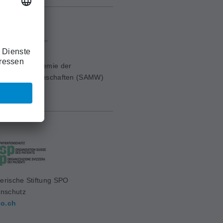
erische Akademie der
ischen Wissenschaften (SAMW)
mw.ch
erische Stiftung SPO
enschutz
o.ch