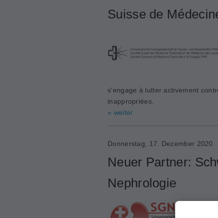
Suisse de Médecine
s'engage à lutter activement contr
inappropriées.
» weiter
Donnerstag, 17. Dezember 2020
Neuer Partner: Sch
Nephrologie