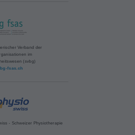
erischer Verband der
rganisationen im
eitswesen (svbg)
bg-fsas.ch
wiss - Schweizer Physiotherapie
d