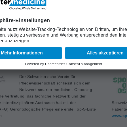
Trägerverein "smarter medicine - Choosing
Wisely Switzerland" als Partner hat. Die
-5-Liste veröffentlicht.
Schweiz
Medizin
www.sa
weizerische Verein für
Der Schweizerische Verein für
Pflegewissenschaft schliesst sich dem
Netzwerk smarter medicine - Choosing
ale Vertretung, das fachliche Netzwerk und der
r interdisziplinären Austausch hat mit der
Schweiz
FG) Gerontologische Pflege eine erste Top-5-Liste
Patient
n.
www.sp