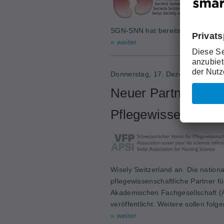
SGN-SNN hat bereits 2018 eine Top
» weiter
Donnerstag, 17. Dezember 2020
Neuer Partner: Sch
Pflegewissenschaft
Wisely Switzerland an. Die nation
pflegewissenschaftliche Partner fü
Akademischen Fachgesellschaft (A
veröffentlicht. Weitere sollen folge
» weiter