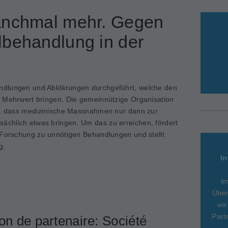
anchmal mehr. Gegen
lbehandlung in der
ndlungen und Abklärungen durchgeführt, welche den
n Mehrwert bringen. Die gemeinnützige Organisation
el, dass medizinische Massnahmen nur dann zur
chlich etwas bringen. Um das zu erreichen, fördert
 Forschung zu unnötigen Behandlungen und stellt
g.
In
I
Über
wir
Part
on de partenaire: Société