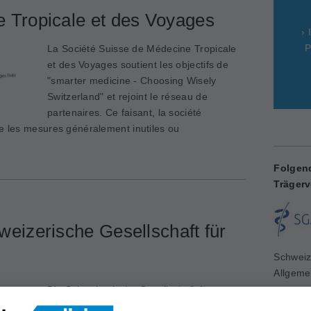
 Tropicale et des Voyages
› 
P
La Société Suisse de Médecine Tropicale
et des Voyages soutient les objectifs de
"smarter medicine - Choosing Wisely
Switzerland" et rejoint le réseau de
partenaires. Ce faisant, la société
e les mesures géné­ralement inutiles ou
Folgen
Trägerv
weizerische Gesellschaft für
Schweiz
Allgeme
www.sg
Die Schweizerische Gesellschaft für
Nephrologie schliesst sich dem