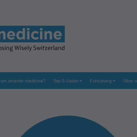
um smarter medicine?
Top-5-Listen
Forschung
Über 