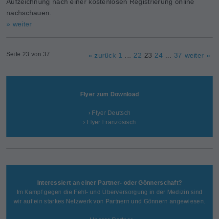
Aufzeichnung nach einer kostenlosen Registrierung online
nachschauen.
» weiter
Seite 23 von 37
« zurück
1
...
22
23
24
...
37
weiter »
Flyer zum Download
› Flyer Deutsch
› Flyer Französisch
Interessiert an einer Partner- oder Gönnerschaft?
Im Kampf gegen die Fehl- und Überversorgung in der Medizin sind
wir auf ein starkes Netzwerk von Partnern und Gönnern angewiesen.