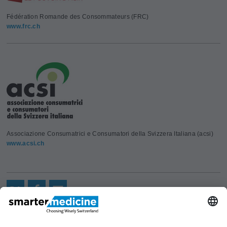
Fédération Romande des Consommateurs (FRC)
www.frc.ch
Associazione Consumatrici e Consumatori della Svizzera Italiana (acsi)
www.acsi.ch
Aktuelles
Forschung
Kont
Trägerverein
smarter medicine - Choosing
Angebot
Über uns