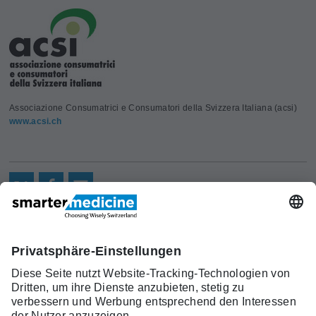
Associazione Consumatrici e Consumatori della Svizzera Italiana (acsi)
www.acsi.ch
Aktuelles
Forschung
Kont
Trägerverein
smarter medicine - Choosing
Angebot
Über uns
akt
Wisely Switzerland
Warum
Kontakt
c/o Schweizerische Gesellschaft für
smarter
Allgemeine Innere Medizin (SGAIM)
medicine?
Monbijoustrasse 43, Postfach, 3001 Bern
Top-5-
Telefon +41 31 370 40 00, Fax +41 31 370
Listen
40 19