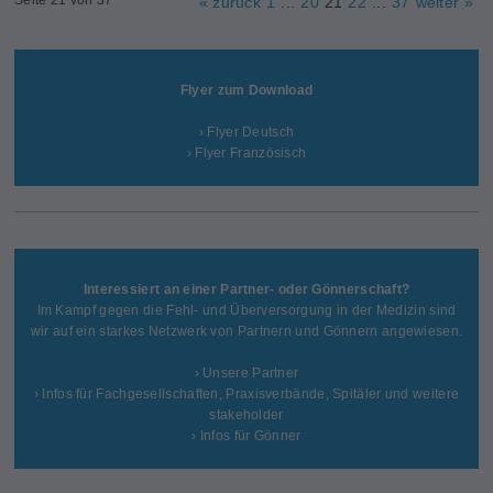
« zurück
1
...
20
21
22
...
37
weiter »
Flyer zum Download
› Flyer Deutsch
› Flyer Französisch
Interessiert an einer Partner- oder Gönnerschaft?
Im Kampf gegen die Fehl- und Überversorgung in der Medizin sind
wir auf ein starkes Netzwerk von Partnern und Gönnern angewiesen.
› Unsere Partner
› Infos für Fachgesellschaften, Praxisverbände, Spitäler und weitere
stakeholder
› Infos für Gönner