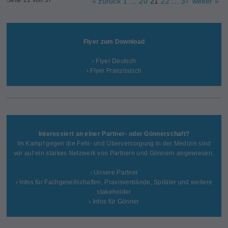
« zurück
1
...
20
21
22
...
37
weiter »
Flyer zum Download
› Flyer Deutsch
› Flyer Französisch
Interessiert an einer Partner- oder Gönnerschaft?
Im Kampf gegen die Fehl- und Überversorgung in der Medizin sind
wir auf ein starkes Netzwerk von Partnern und Gönnern angewiesen.
› Unsere Partner
› Infos für Fachgesellschaften, Praxisverbände, Spitäler und weitere
stakeholder
› Infos für Gönner