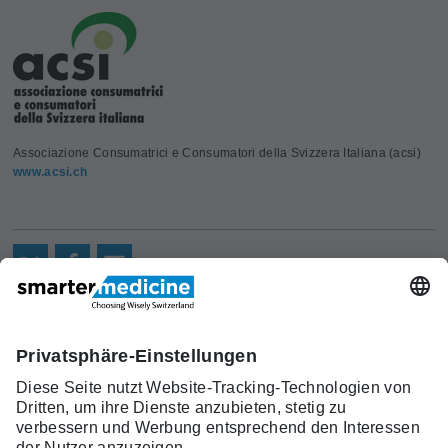
Associazione Consumatrici e Consumatori della Svizzera Italiana (acsi)
www.acsi.ch
Aktuelles
Forschung
Kont
Trägerverein
smarter medicine - Choosing
Angebot
Über uns
akt
Wisely Switzerland
Warum
Kontakt
c/o Schweizerische Gesellschaft für
smarter
Allgemeine Innere Medizin (SGAIM)
medicine?
Monbijoustrasse 43, Postfach, 3001 Bern
Top-5-
Telefon +41 31 370 40 00, Fax +41 31 370
Listen
40 19