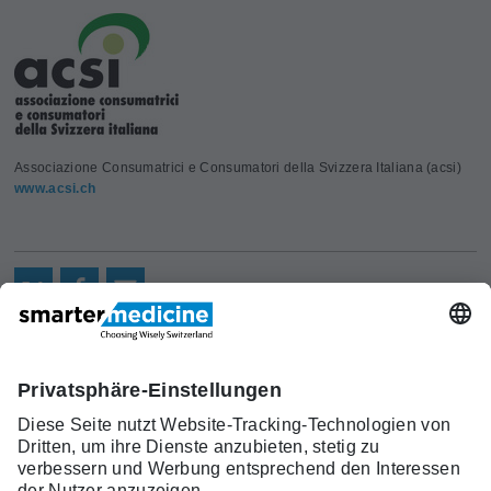
Associazione Consumatrici e Consumatori della Svizzera Italiana (acsi)
www.acsi.ch
Aktuelles
Forschung
Kont
Trägerverein
smarter medicine - Choosing
Angebot
Über uns
akt
Wisely Switzerland
Warum
Kontakt
c/o Schweizerische Gesellschaft für
smarter
Allgemeine Innere Medizin (SGAIM)
medicine?
Monbijoustrasse 43, Postfach, 3001 Bern
Top-5-
Telefon +41 31 370 40 00, Fax +41 31 370
Listen
40 19