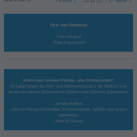
« zurück
1
...
20
21
22
...
37
weiter »
Flyer zum Download
› Flyer Deutsch
› Flyer Französisch
Interessiert an einer Partner- oder Gönnerschaft?
Im Kampf gegen die Fehl- und Überversorgung in der Medizin sind
wir auf ein starkes Netzwerk von Partnern und Gönnern angewiesen.
› Unsere Partner
› Infos für Fachgesellschaften, Praxisverbände, Spitäler und weitere
stakeholder
› Infos für Gönner