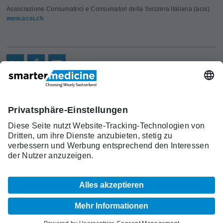
Associazione Consumatrici e Consumatori della Svizzera Italiana (acsi)
www.acsi.ch
Aktuelles
Forschung
Kont
Trägerverein
smarter medicine - Choosing
Angebot
Über uns
akt
Wisely Switzerland
Warum
Kontakt
c/o Schweizerische Gesellschaft für
smarter
Allgemeine Innere Medizin (SGAIM)
medicine?
Monbijoustrasse 43, Postfach, 3001 Bern
Top-5-
Telefon +41 31 370 40 00, Fax +41 31 370
Listen
40 19
smartermedicine[at]sgaim.ch
© 2026 SGAIM
Impressum
AGB
Datenschutz
Sitemap
Cookie Einstellungen