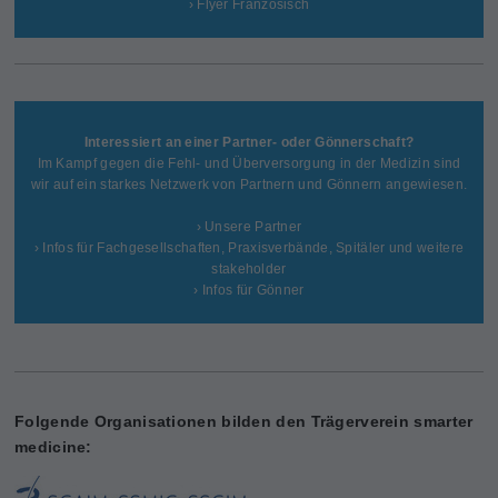
› Flyer Französisch
Interessiert an einer Partner- oder Gönnerschaft?
Im Kampf gegen die Fehl- und Überversorgung in der Medizin sind
wir auf ein starkes Netzwerk von Partnern und Gönnern angewiesen.
› Unsere Partner
› Infos für Fachgesellschaften, Praxisverbände, Spitäler und weitere
stakeholder
› Infos für Gönner
Folgende Organisationen bilden den Trägerverein smarter
medicine: