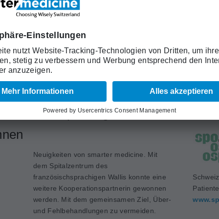
Schwerpunktthema «Deprescription», die
zu einer besseren, evidenzbasierten
Versorgung beitragen und Über- bzw.
tützt werden bis zu drei Projekte mit je maximal CHF
 bis zum 21. August 2026 eingereicht werden.
Schweiz
Medizin
www.sa
französischsprachigen Wallis
nnen
Neuigkeiten von smarter medicine. Mit
dem Spitalzentrum des
französischsprachigen Wallis konnte eine
Schweiz
weitere Kooperationspartnerin gewonnen
Patient
werden. Mit dem gemeinsamen Ziel, Über-
www.sp
und Fehlbehandlungen zu vermeiden.