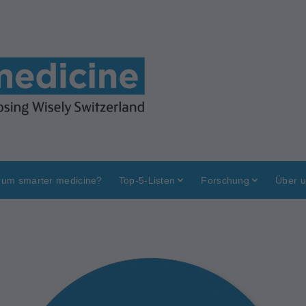
um smarter medicine?
Top-5-Listen
Forschung
Über 