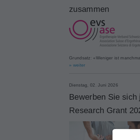
zusammen
Grundsatz: «Weniger ist manchma
» weiter
Dienstag, 02. Juni 2026
Bewerben Sie sich j
Research Grant 20