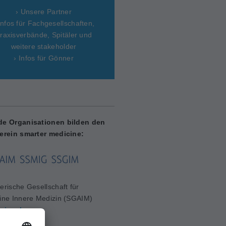
› Unsere Partner
Infos für Fachgesellschaften,
raxisverbände, Spitäler und
weitere stakeholder
› Infos für Gönner
de Organisationen bilden den
erein smarter medicine:
erische Gesellschaft für
ine Innere Medizin (SGAIM)
aim.ch