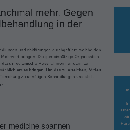
anchmal mehr. Gegen
lbehandlung in der
ndlungen und Abklärungen durchgeführt, welche den
n Mehrwert bringen. Die gemeinnützige Organisation
el, dass medizinische Massnahmen nur dann zur
chlich etwas bringen. Um das zu erreichen, fördert
 Forschung zu unnötigen Behandlungen und stellt
g.
In
I
Über
wir
Part
er medicine spannen