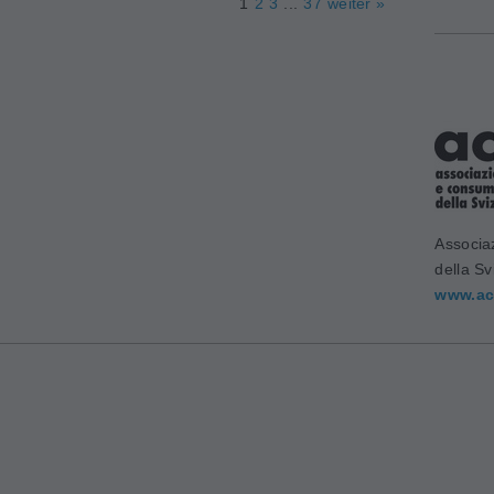
1
2
3
...
37
weiter »
Associa
della Sv
www.ac