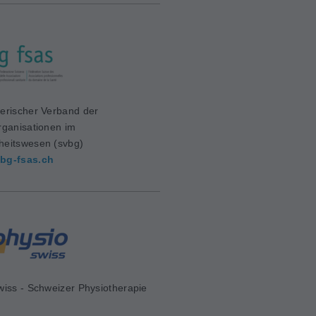
erischer Verband der
rganisationen im
eitswesen (svbg)
bg-fsas.ch
wiss - Schweizer Physiotherapie
d