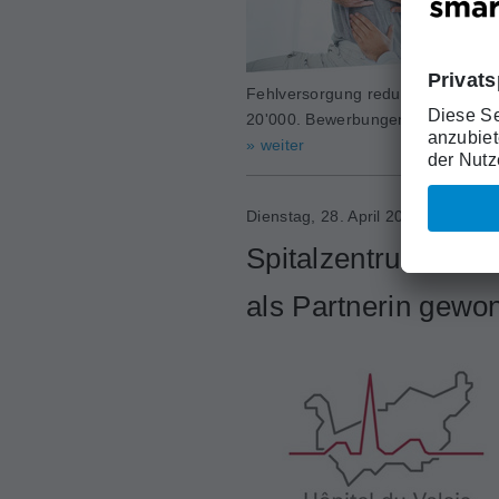
Fehlversorgung reduzieren. Unters
20'000. Bewerbungen können noch
» weiter
Dienstag, 28. April 2026
Spitalzentrum des 
als Partnerin gewo