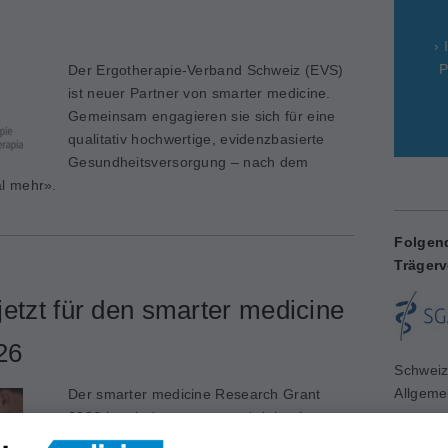
› 
P
Der Ergotherapie-Verband Schweiz (EVS)
ist neuer Partner von smarter medicine.
Gemeinsam engagieren sie sich für eine
qualitativ hochwertige, evidenzbasierte
Gesundheitsversorgung – nach dem
l mehr».
Folgen
Trägerv
etzt für den smarter medicine
26
Schweiz
Allgeme
Der smarter medicine Research Grant
www.sg
2026 ist wiederum ausgeschrieben!
Gesucht werden Forschungsprojekte zum