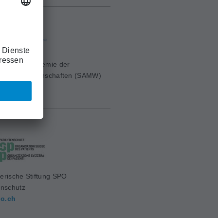
erische Akademie der
ischen Wissenschaften (SAMW)
mw.ch
erische Stiftung SPO
enschutz
o.ch